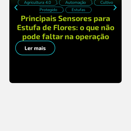
Agricultura 4.0
,
Automação
,
Cultivo
Protegido
,
Estufas
Principais Sensores para
Estufa de Flores: o que não
pode faltar na operação
Ler mais