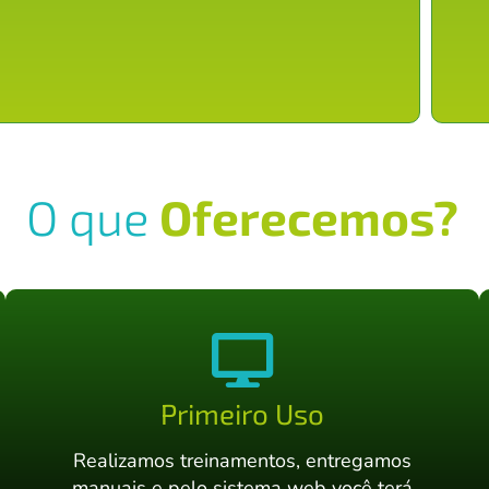
O que
Oferecemos?
Primeiro Uso
Realizamos treinamentos, entregamos
manuais e pelo sistema web você terá