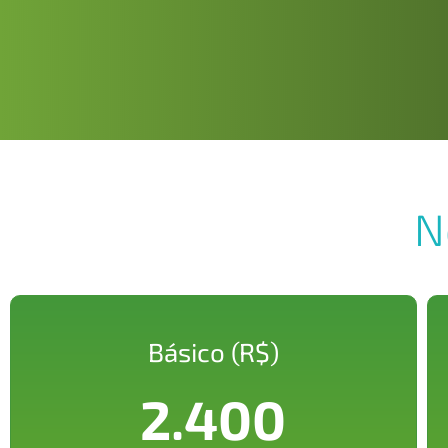
N
Básico (R$)
2.400