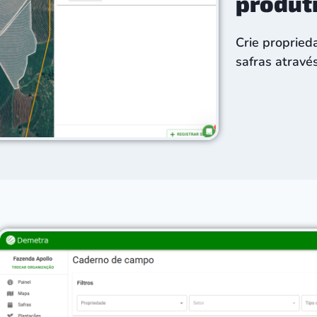
produt
Crie propried
safras atravé