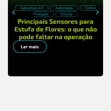
Agricultura 4.0
,
Automação
,
Cultivo
Protegido
,
Estufas
Principais Sensores para
Estufa de Flores: o que não
pode faltar na operação
Ler mais