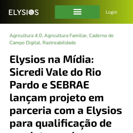
Login
Agricultura 4.0
,
Agricultura Familiar
,
Caderno de
Campo Digital
,
Rastreabilidade
Elysios na Mídia:
Sicredi Vale do Rio
Pardo e SEBRAE
lançam projeto em
parceria com a Elysios
para qualificação de