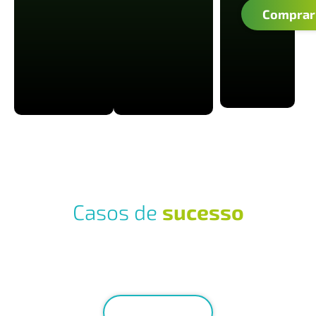
Comprar
Casos de
sucesso
Veja como nossas tecnologias estão
mudando a realidade da produção de Uva
no Brasil!
Saiba mais