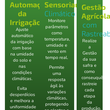
Automação
Sensoriamento
Gestão
da
Climático
Agrícol
Irrigação
Monitore
com
parâmetros
Ajuste
Rastreab
como
automático
temperatura,
Realize
da irrigação
umidade e
a
com base
vento em
Gestão
na umidade
tempo real.
da sua
do solo e
safra e
nas
Permite
como
condições
uma
conseuquênci
climáticas.
resposta
rastreie
ágil às
Evita
cada
variações
desperdícios
etapa
climáticas,
e melhora a
da
protegendo
uniformidade
produção.