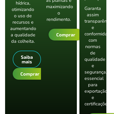
as plantas e
hídrica,
maximizando
Garanta
otimizando
o
assim
o uso de
rendimento.
transparência
recursos e
e
aumentando
conformidade
a qualidade
Comprar
com
da colheita.
normas
de
Saiba
qualidade
mais
e
segurança,
Comprar
essencial
para
exportação
e
certificações.