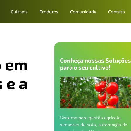
Cultivos
Produtos
Comunidade
Contato
o em
Conheça nossas Soluçõe
para o seu cultivo!
 e a
Sistema para gestão agrícola,
sensores de solo, automação da