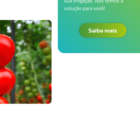
sua irrigação. Nós temos a
solução para você!
Saiba mais