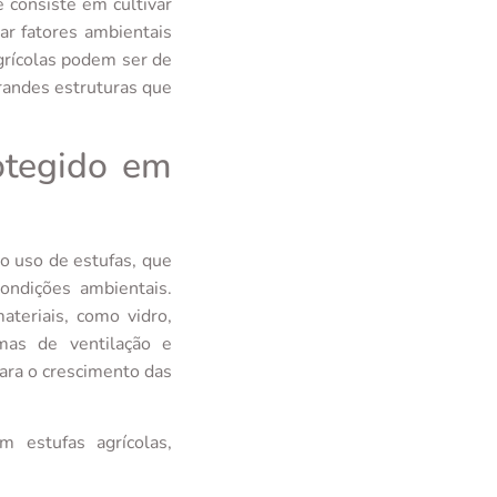
e consiste em cultivar
ar fatores ambientais
grícolas podem ser de
randes estruturas que
otegido em
do uso de estufas, que
ondições ambientais.
teriais, como vidro,
emas de ventilação e
ara o crescimento das
m estufas agrícolas,