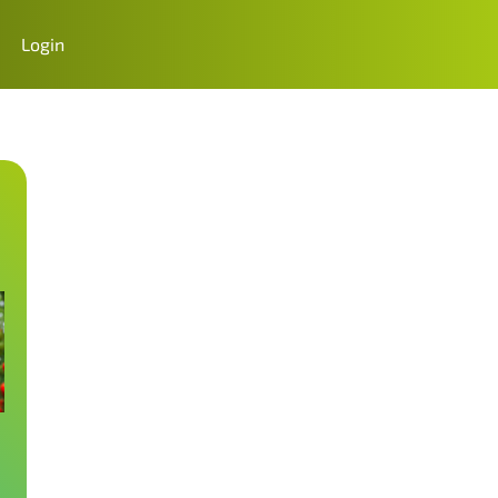
Login
s