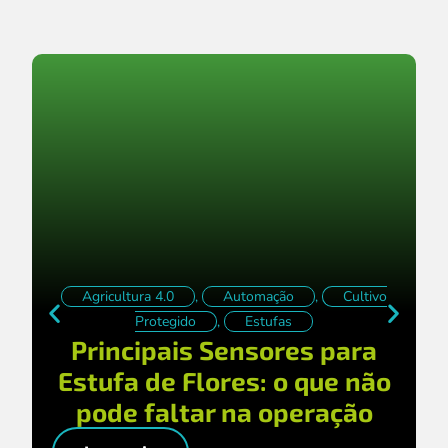
Agricultura 4.0
,
Automação
,
Cultivo
Protegido
,
Estufas
Principais Sensores para
Estufa de Flores: o que não
pode faltar na operação