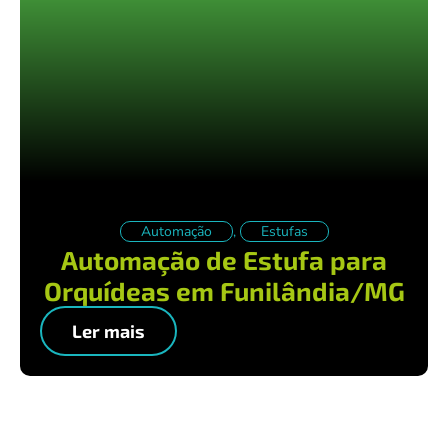
Automação
,
Estufas
Automação de Estufa para
Orquídeas em Funilândia/MG
Ler mais